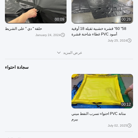
00:09
00:26
58" 60" قشرة خشبية ثقيلة 18 أوقية
حلقة " دي " على الشريط
أسود PVC غطاء شاحنة قشرة
January 24, 2024
July 25, 2024
عرض المزيد
سجادة احتواء
00:12
متانة PVC احتواء تسرب النفط ميني
بيرم
July 02, 2025