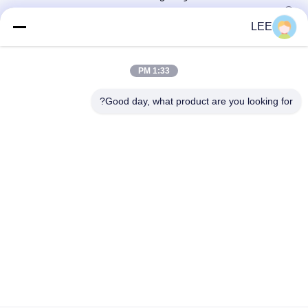
May 09, 2026
LEE
فيديوهات أخرى
1:33 PM
Good day, what product are you looking for?
00:46
00:32
حماية الأرضيات
650GSM 20*20 1000D البلاستيك
البلاستيكي للشاحنات تغطي نظام
May 08, 2026
البلاستيك
November 08, 2024
00:29
00:46
قماش القنب الخشبي
الأقمشة المطلية بـ PVC
August 21, 2024
November 08, 2024