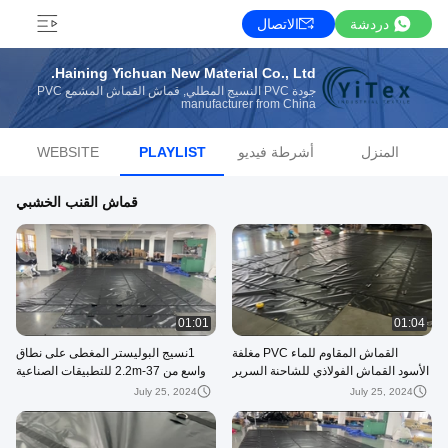
دردشة
الاتصال
Haining Yichuan New Material Co., Ltd.
جودة PVC النسيج المطلي, قماش القماش المشمع PVC
manufacturer from China
المنزل
أشرطة فيديو
PLAYLIST
WEBSITE
قماش القنب الخشبي
01:01
01:04
القماش المقاوم للماء PVC مغلفة
1نسيج البوليستر المغطى على نطاق
الأسود القماش الفولاذي للشاحنة السرير
واسع من 37-2.2m للتطبيقات الصناعية
المسطح
July 25, 2024
July 25, 2024