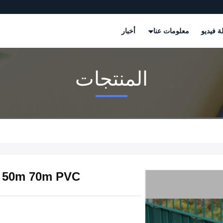
 فيديو
معلومات عنا
أخبار
المنتجات
21m 35m 50m 70m PVC سقف ا