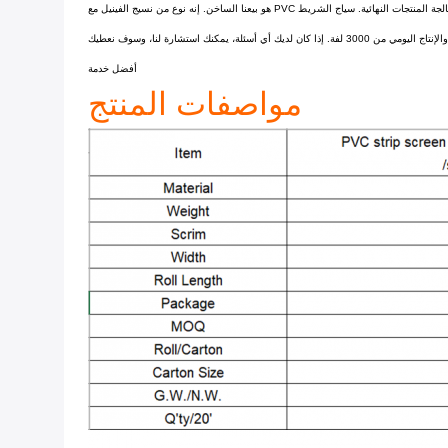
شركة هايينغ ييتشوان للصناعة النسيجية المحدودة تقع في هايينغ ، تشجيانغ ، الصين. وهي مصنعة لبياضات بي في سي. إنها ليست فقط مصنعة للمواد الخام ،ولكنها تمتلك مصنعها الخاص لمعالجة المنتجات النهائية. سياج الشريط PVC هو بيعنا الساخن. إنه نوع من نسيج الفينيل مع
مرونة جيدة، وقوة سحب ممتازة وقوة دموع. عرض المنتج هو 19 سم،والوزن لكل متر مربع هو 450 غرام / 650 غرام، يمكن تخصيص الطول، مطابقة مع مقاطع اللون، وتغليف مخصص والشعار، والإنتاج اليومي من 3000 لفة. إذا كان لديك أي أسئلة، يمكنك استشارة لنا، وسوف نعطيك
أفضل خدمة
مواصفات المنتج