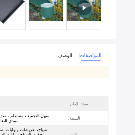
المواصفات
الوصف
مواد الإطار:
سهل التجميع ، مستدام ، صديق
السمة:
منتدى التعا
سياج، تعريشات وبوابات، سي
النوع:
ملحقات السياج، بوابات السي