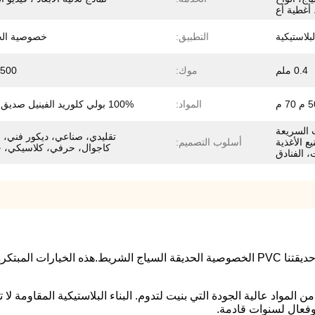
 أغطية أع
لاستيكية
التطبيق:
خصوصية الح
0.4 ملم
موك:
500 لفات
المواد:
100% بولي كلوريد الفينيل صديق للبيئة
 السريعة
تقليدي، صناعي، ديكور فني، 
ع الأغذية
أسلوب التصميم:
كاجوال، حرفي، كلاسيكي، 
 الفنادق
اكتشف الحل المثالي لإضافة الخصوصية إلى حديقتك مع حديقتنا PVC الخصوصية الحديقة السي
المواد عالية الجودة التي بنيت لتدوم. البناء البلاستيكية المقاومة ل
فعال لسنوات قادمة.