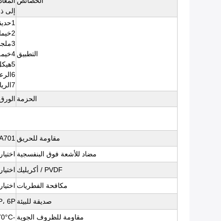
الخصائص
المعاد
إلى ذ
1حديقة خارجية
2خيمات الأحداث في الهواء الطلق
3ملجأ للمطر والشمس وملعب
التطبيق
4خيمة الجيش، خيمة العربة وبناء منزل
5هيكل البناء الغشاء،
6الرعاية الصحية
7الرياضة، الأقمشة القابلة للنفخ، الحزمة الخ
الحزمة
الورق
مقاومة للحريق
FPA701
مضاد للأشعة فوق البنفسجية
اختيار
PVDF / أكريليك
اختيار
مكافحة الفطريات
اختيار
صديقة للبيئة
3P، 6P، الوصول، خالية من المعادن ال
مقاومة للظروف الجوية
-35°C ~ +70°C