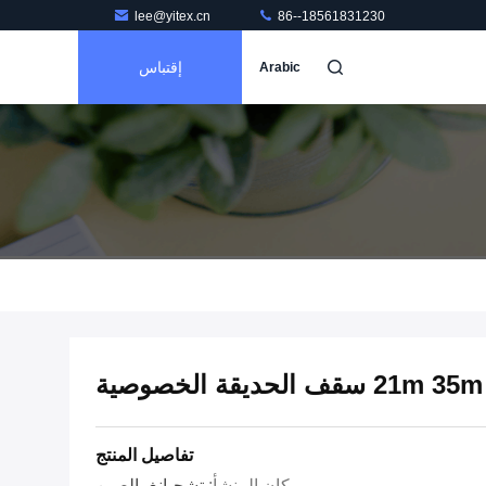
lee@yitex.cn
86--18561831230
إقتباس
Arabic
لحديقة الخصوصية
تفاصيل المنتج
مكان المنشأ:
تشجيانغ، الصين