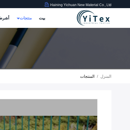
Haining Yichuan New Material Co., Ltd.
بيت
منتجات
أشرطة
المنزل
/
المنتجات