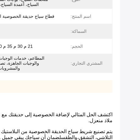
السياج، أعمدة السياج،
اسم المنتج:
قطاع سياج حديقة الخصوصية الب
السماكة:
الحجم:
21 م 30 م 35 م 50 م 70 م
المطاعم، خدمات الوجبات
المشتري التجاري:
والوجبات الجاهزة، تصني
والمشروبات،
ملاذ منعزل.
يتم تصنيع شريط سياج الحديقة الخصوصية من البلاستيك من 
التلاشي، التشقق،والطقسلضمان أن سياجك يبقى جميل و