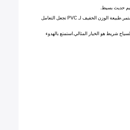
ميم حديث بسيط.
إن تثبيت شريط السياج الخاص بالحديقة من البلاستيك سهل جداً. إنه يأتي بأطوال مريحة يمكن توصيلها بسهولة لتشكيل سياج مستمر.طبيعة الوزن الخفيف لـ PVC تجعل التعامل
مكان خاص، أو ببساطة تعزيز جمال حديقتك، لدينا PVC الخصوصية حديقة السياج شريط هو الخيار المثالي.استمتع بالهدوء