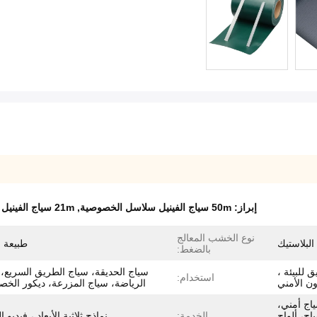
إبراز:
50m سياج الفينيل سلاسل الخصوصية
,
21m سياج الفينيل الخصوصية شرائح
نوع الخشب المعالج
البلاستيك
طبيعة 
بالضغط:
 للبيئة ،
سياج الحديقة، سياج الطريق السريع،
استخدام:
ون الأمني
الرياضة، سياج المزرعة، ديكور الخص
اج أمني،
اج، ألواح
الخدمة:
نماذج ثلاثية الأبعاد ، فيديو ا