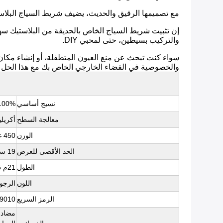
مع تصميمها الرقيق والحديث، يضيف شريط السياج البلاست
والتركيب بسيطين، حتى لمحبي DIY.
والخصوصية في الفضاء الخارجي الخاص بك مع هذا الحل ال
نسيج أساسي
100% بوليست
معالجة السطح
أكريليك 
الوزن
450 غرام
الحد الأقصى للعرض
19 سم
الطول
21م 35م 50م 70م
اللون
الرجوع إ
الرمز السريع
9010
مضاد 