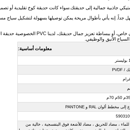
يكي جاذبية جمالية إلى حديقتك.سواء كانت حديقة كوخ تقليدية أو تص
سواء كنت تبحث عن منع العيون المتطفلة، أو إنشاء 
سياج الأنيق والوظيفي.
معلومات أساسية:
ر
/ PVDF
لى مخطط ألوان RAL و PANTONE
590310
للماء ، مضاد للحريق ، مضاد للأشعة فوق البنفسجية ، خالية من