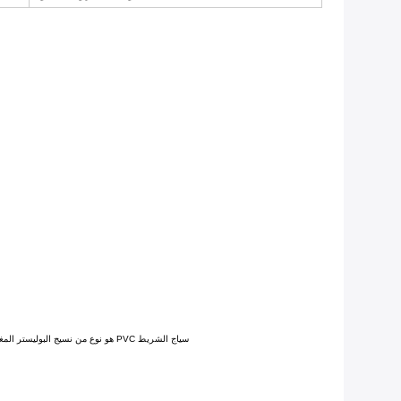
سياج الشريط PVC هو نوع من نسيج البوليستر المغلف بـ PVC. إنه نسيج الفينيل ذو مرونة جيدة وقوة سحب ممتازة وقوة دموع. يستخدم على نطاق واسع في المظلة وغطاء الشاحنات والخيمة,لافتة، منتجات قابلة للنفخ، مرافق البناء ومواد الظل للسكن.