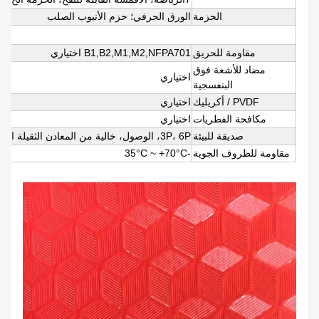
الحزمة
الورق الحرفي؛ حزم الأنبوب الصلب
مقاومة للحريق
B1,B2,M1,M2,NFPA701 اختياري
مضاد للأشعة فوق
اختياري
البنفسجية
PVDF / أكريليك
اختياري
مكافحة الفطريات
اختياري
صديقة للبيئة
3P، 6P، الوصول، خالية من المعادن الثقيلة اختياري
مقاومة للظروف الجوية
-35°C ~ +70°C