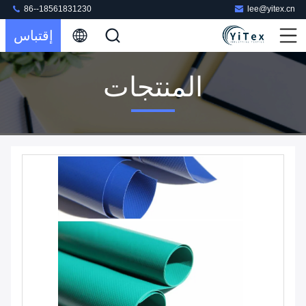
86--18561831230
lee@yitex.cn
إقتباس
المنتجات