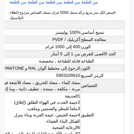
من قطعة من قطعة من قطعة من قطعة من قطعة
السعر لكل متر مربع بركة سمك 500d خزان سمك القماش مزدوج الطلاء
البلاستيك
نسيج أساسي
100% بوليستر
معالجة السطح
أكريليك / PVDF
الوزن
400 إلى 1000 غرام
الحد الأقصى للعرض
من 1 إلى 5 أمتار
الطباعة
قابلة للطباعة ، مخصصة
اللون
الرجوع إلى مخطط ألوان RAL و PANTONE
الرمز السريع
5903109010
مضاد للماء ، مضاد للحريق ، مضاد للأشعة فوق ال
الخصائص
مرنة ، مكلفة ، ممتدة ، تنظيف ذاتية ، وما إلى ذ
1الحديقة
2خيمة الحدث في الهواء الطلق (إغلاق)
3ملجأ للمطر والشمس وملعب
التطبيق
4خيمة الجيش، خيمة العربة وبناء منزل
5هيكل البناء الغشاء،
6الرعاية الصحية
7الرياضة، الأقمشة القابلة للنفخ، الحزمة الخ