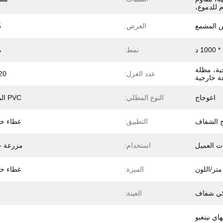
م للدموع،
ش المشمع
العرض:
5
نمط:
م
ية، مظلة
عدد الغزل:
0 * 20
ة خارجية
اعوجاج
النوع المطلي:
PVC المغلفة
ج الشفاف
التطبيق:
غطاء خ
ت العميل
استخدام:
مزرعة ح
الميزة:
غطاء خ
كي شفاف
العينة:
ب
اي نينغبو