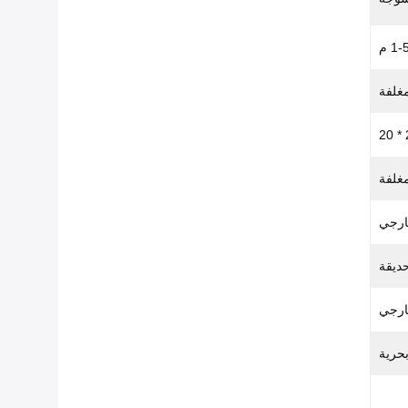
1- م
غلفة
2
ارجي
ديقة
ارجي
حرية