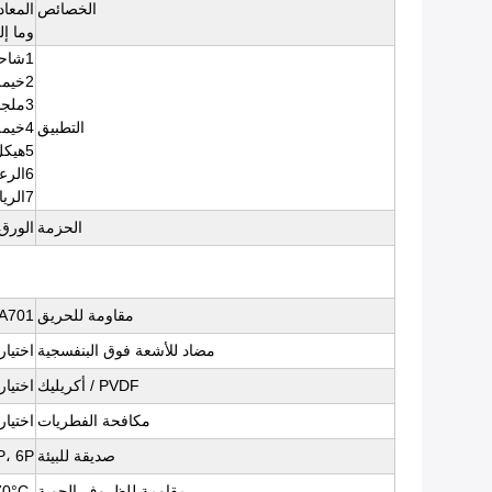
الخصائص
المعاد
وما إل
1شاحنة / مقطورة / غطاء حاوية ، السقف العلوي والستائر الجانبية.
2خيمة الحدث في الهواء الطلق (إغلاق)
3ملجأ للمطر والشمس وملعب
التطبيق
4خيمة الجيش، خيمة العربة وبناء منزل
5هيكل البناء الغشاء،
6الرعاية الصحية
7الرياضة، الأقمشة القابلة للنفخ، الحزمة الخ
الحزمة
الورق
مقاومة للحريق
FPA701
مضاد للأشعة فوق البنفسجية
اختيار
PVDF / أكريليك
اختيار
مكافحة الفطريات
اختيار
صديقة للبيئة
3P، 6P، الوصول، خالية من المعادن ال
مقاومة للظروف الجوية
-35°C ~ +70°C