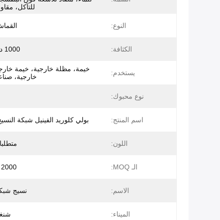
للتآكل، مقاو
النوع:
القما
الكثافة:
1000 د * 1000 د
خيمة، مظلة خارجية، خيمة خارج
يستخدم:
خارجية، صناع
نوع محبوك:
اسم المنتج:
بولي كلوريد الفينيل شبكة النسي
اللون:
متطلبا
الـ MOQ:
2000 متر/اللون
الاسم:
نسيج شب
الميناء:
شنغه