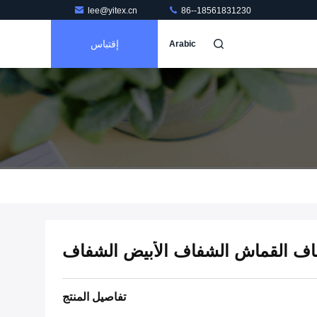
lee@yitex.cn
86--18561831230
إقتباس
Arabic
تفاصيل المنتج