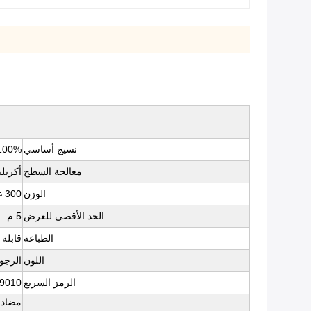
نسيج أساسي
100% بوليست
معالجة السطح
أكريليك 
الوزن
300 غرام ~ 1500 غرام
الحد الأقصى للعرض
5 م
الطباعة
قابلة
اللون
الرجوع إ
الرمز السريع
9010
مضاد 