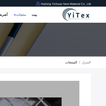
Haining Yichuan New Material Co., Ltd.
بيت
منتجات
أشرطة
المنزل
/
المنتجات