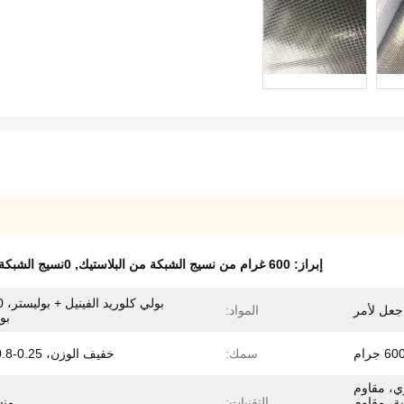
إبراز:
600 غرام من نسيج الشبكة من البلاستيك
,
0نسيج الشبكة من البيوفيكس 25 ملم
جعل لأمر
المواد:
بو
60 جرام
سمك:
خفيف الوزن، 0.25-0.8 ملم
ي، مقاوم
ة، مقاوم
التقنيات:
من