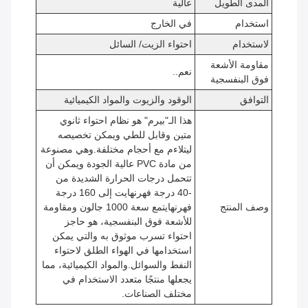
المدى الطويل
عالية
استخدام
في الخارج
لاستخدام
احتواء الزيت/ السائل
مقاومة الأشعة
نعم..
فوق البنفسجية
التوافق
الوقود والزيوت والمواد الكيميائية
هذا الـ"بيرم" هو نظام احتواء ثانوي
متين وقابل للطي ويمكن تخصيصه
ليتلاءم مع أحجام مختلفة.وهي مصنوعة
من مادة PVC عالية الجودة ويمكن أن
تتحمل درجات الحرارة الشديدة من
-40 درجة فهرنهايت إلى 160 درجة
وصف المنتج
فهرنهايتمع سعة 1000 جالون ومقاومة
للأشعة فوق البنفسجية، هو حاجز
احتواء تسرب موثوق به والتي يمكن
استخدامها في الهواء الطلق لاحتواء
النفط والسوائل.والمواد الكيميائية، مما
يجعلها منتجًا متعدد الاستخدام في
مختلف الصناعات.