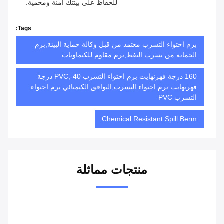
للحفاظ على بيئتك آمنة ومحمية.
Tags:
برم احتواء التسرب معتمد من قبل وكالة حماية البيئة,برم
الحماية من تسرب النفط,برم مقاوم للكيماويات
160 درجة فهرنهايت برم احتواء التسرب PVC,-40 درجة
فهرنهايت برم احتواء التسرب,التوافق الكيميائي برم احتواء
التسرب PVC
Chemical Resistant Spill Berm
منتجات مماثلة