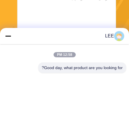
LEE
يرسل
12:58 PM
Good day, what product are you looking for?
Haining Yichuan New Material Co., Ltd.
lee@yitex.cn
86--18561831230
الطابق الثاني، رقم 83، طريق أ
نجيانغ، منطقة جيانشان الجديدة،