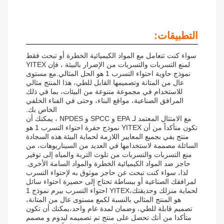
التطبيقات:
سواء كنت تتعامل مع المواد الكيميائية الخطرة أو تبحث فقط
لمنع التسربات والتسربات من الإضرار بالبيئة ، فإن YITEX
نموذج حاوية احتواء التسرب 1 هو الحل المثالي.مع مستوى
عال من المتانة وتصميمها القابل للطي، هذا المنتج مثالي
للاستخدام في مجموعة متنوعة من البيئات، بما في ذلك
المرافق الصناعية، مواقع البناء، وحتى في الفناء الخلفي
الخاص بك.
مع الامتثال المعتمد لـ EPA و SPCC و NPDES ، يمكنك أن
تكون متأكداً من أن YITEX نموذج حفرة احتواء التسرب 1 هو
منتج يفي بجميع المعايير اللازمة لحماية البيئة.هذه السجادة
السائلة مصممة لاستخدامها في العديد من السيناريوهات، من
منع التسربات والتسربات من تلوث التربة والمياه إلى توفير
حاجز ضد المواد الكيميائية الخطرة والمواد السامة الأخرى.
لذا، سواء كنت تبحث عن حاجز موثوق به لإحتواء التسرب
لمرافقك الصناعية أو ببساطة تحتاج إلى حصيرة احتواء سائل
لحماية منزلك وحديقتك،YITEX احتواء التسرب بيرم نموذج 1
هو المنتج المثالي بالنسبة لكمع مستوى عال من المتانة،
تصميم قابلة للطي، وضمان لمدة عام واحد،يمكنك أن تكون
متأكدا من أنك تحصل على منتج تم تصميمه ليدوم و مصمم