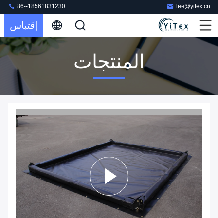
86--18561831230
lee@yitex.cn
إقتباس
المنتجات