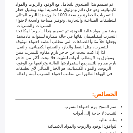
تم تصميم هذا الصندوق للتعامل مع الوقود والزيوت والمواد
الكيميائية، وهو حل دائم وموثوق به لحماية البيئة وتقليل خطر
التسربات الخطرة.مع سعة 1000 جالون، هذا البرم المثالي
للتطبيقات الصناعية والتجارية، وتوفير مساحة واسعة لاحتواء
التسربات والتسربات.
مبنية من مواد عالية الجودة، تم تصميم هذا الـ"بيرم" لمكافحة
التسرب ليبقىلضمان بقائها في حالة ممتازة لسنوات قادمةهذا
يجعلها حلاً مثالياً للصناعات التي تتطلب أنظمة احتواء موثوقة
للتسرب، مثل النفط والغاز، والتصنيع الكيميائي، والنقل.
لذا إذا كنت تبحث عن حاجز بارم مقاوم للتسرب متين
وموثوق به لا يتطلب أدوات للتثبيت فلا تبحث أكثر من حاجز
بارم مقاوم للتسربمع استمراريتها العالية وتوافقها مع الوقود،
الزيوت، والمواد الكيميائية، هو الخيار المثالي لأي تطبيقات
في الهواء الطلق التي تتطلب احتواء التسرب آمنة وفعالة.
الخصائص:
اسم المنتج: برم احتواء التسرب
التثبيت: لا حاجة إلى أدوات
متانة: عالية
التوافق: الوقود والزيوت والمواد الكيميائية
الحجم: مخصص