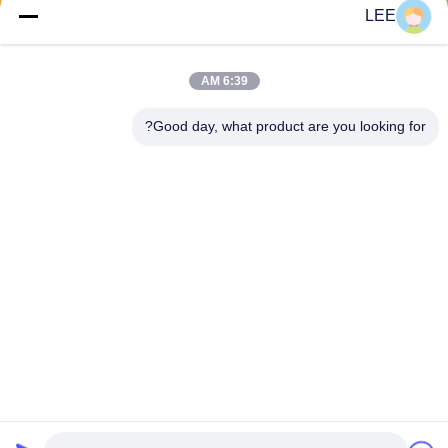
LEE
يرسل
6:39 AM
Good day, what product are you looking for?
Haining Yichuan New Material Co., Ltd.
lee@yitex.cn
86--18561831230
الطابق الثاني، رقم 83، طريق أ
نجيانغ، منطقة جيانشان الجديدة،
هاينينغ، تشجيانغ، الصين
الصين نوعية جيدة PVC النسيج المطلي المورد. حقوق النشر © 2026 pvc-
tarps.com . كل الحقوق محفوظة.