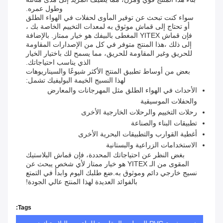
وطول عمره.
سواء كنت تبحث عن توفير المأوى لحفلات في الهواء الطلق
أو تحتاج إلى قماش موثوق به لمعدات التخييم الخاصة بك ،
فإن قماش YITEX المغطى بالبيفك هو خيار ممتاز. بالإضافة
إلى ذلك ،هذا المنتج متوفر في كل من الإصدارات المقاومة
للحريق وغير المقاومة للحريق، مما يسمح لك باختيار الخيار
الذي يناسب احتياجاتك.
بعض من أوساط تطبيق المنتج الأكثر شيوعًا والسيناريوهات
لهذا النسيج الخيمة البوليفيك تشمل:
الأحداث في الهواء الطلق مثل المهرجانات والمعارض
والحفلات الموسيقية
رحلات التخييم والرحلات الخارجية الأخرى
تطبيقات البناء والصناعة
أغطية القوارب والتطبيقات البحرية الأخرى
الاستخدامات الزراعية والبستانية
بغض النظر عن احتياجاتك المحددة، فإن قماش البلاستيك
المقوى من الـ YITEX هو خيار ممتاز لأي شخص يبحث عن
نسيج خارجي دائم وموثوق به.ضع طلبك اليوم وابدأ في التمتع
بالفوائد العديدة لهذا المنتج عالي الجودة!
Tags: