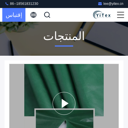
86--18561831230
lee@yitex.cn
إقتباس
المنتجات