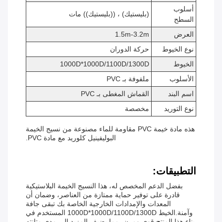
أسلوب
(بليستيك) ، ((بليستيك)) مات
السطح
العرض
1.5m-3.2m
نوع الخيوط
حركة الدوران
الخيوط
1000D*1000D/1100D/1300D
الأسلوب
ملفوفة بـ PVC
اسم البند
القماش المغطى بـ PVC
نوع التوريد
مخصصة
هذه مادة خيمة PVC مقاومة للماء مصنوعة من نسيج الخيمة
البوليفينيل كلوريد مع مادة PVC.
التطبيقات:
بفضل الدعم المخصص له، هذا النسيج الخيمة البلاستيكية
قادرة على توفير حماية ممتازة من العناصر، وضمان أن
المعدات والإمدادات الخارجية الخاصة بك تبقى جافة
وآمنة.الخيط 1000D*1000D/1100D/1300D المستخدم في
بناء هذا المنتج قوي ومرن، مما يضيف المزيد إلى مدى متانته