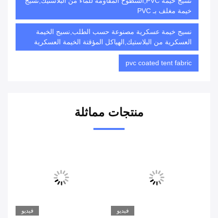
نسيج خيمة PVC,السطوح المقاومة للماء من البلاستيك,نسيج
خيمة مغلف بـ PVC
نسيج خيمة عسكرية مصنوعة حسب الطلب,نسيج الخيمة
العسكرية من البلاستيك,الهياكل المؤقتة الخيمة العسكرية
pvc coated tent fabric
منتجات مماثلة
يو
فيديو
فيديو