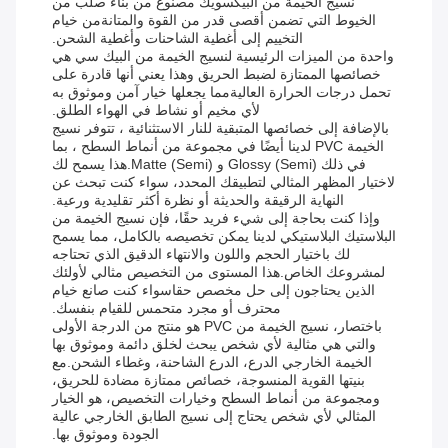
نسيج الخيمة من البيكسويك مصنوع من بناء صلب من
الخيوط التي تضمن أقصى قدر من القوة والمتانةمن خيام
التخييم إلى أغطية الشاحنات وأغطية الشحن.
واحدة من الميزات الرئيسية لنسيج الخيمة من البيك سي هي
خصائصها الممتازة لضبط الحريق وهذا يعني أنها قادرة على
تحمل درجات الحرارة العاليةمما يجعلها خيار آمن وموثوق به
لأي مخيم أو نشاط في الهواء الطلق.
بالإضافة إلى خصائصها المتبقية للنار الاستثنائية ، تتوفر نسيج
الخيمة PVC لدينا أيضًا في مجموعة من أنماط السطح ، بما
في ذلك (Semi) Glossy و (Semi) Matte.هذا يسمح لك
لاختيار المظهر المثالي لتطبيقك المحدد، سواء كنت تبحث عن
النهاية الرقيقة والحديثة أو نظرة أكثر تقليدية ورعية.
وإذا كنت بحاجة إلى شيء فريد حقًا، فإن نسيج الخيمة من
البلاستيك البلاستيكي لدينا يمكن تخصيصه بالكامل، مما يسمح
لك باختيار الحجم واللون والانتهاء الدقيق الذي تحتاجه
لمشروعك الخاص.هذا المستوى من التخصيص مثالي لأولئك
الذين يحتاجون إلى حل مخصص حقاسواء كنت صانع خيام
محترف أو مجرد متحمس للقيام بنفسك.
باختصار، نسيج الخيمة من PVC هو منتج من الدرجة الأولى
والتي هي مثالية لأي شخص يبحث لخلق دائمة وموثوق بها
الخيمة الخارجي الدرع، الدرع الشاحنة، وغطاء الشحن.مع
بنيتها القوية المنسوجة، خصائص ممتازة مضادة للحريق،
ومجموعة من أنماط السطح وخيارات التخصيص، هو الخيار
المثالي لأي شخص يحتاج إلى نسيج الطابق الخارجي عالية
الجودة وموثوق بها.