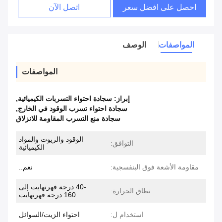
احصل على افضل سعر
اتصل الآن
المواصفات
الوصف
المواصفات
إبراز:
سجادة احتواء التسربات الكيميائية
,
سجادة احتواء تسرب الوقود في الخارج
,
سجادة منع التسرب المقاومة للانزلاق
الوقود والزيوت والمواد
التوافق:
الكيميائية
مقاومة الأشعة فوق البنفسجية:
نعم..
-40 درجة فهرنهايت إلى
نطاق الحرارة:
160 درجة فهرنهايت
استخدام ل:
احتواء الزيت/السوائل