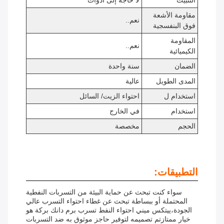
التثبيت
لا حاجة إلى أدوات
مقاومة الأشعة
نعم..
فوق البنفسجية
المقاومة
نعم..
الكيميائية
الضمان
سنة واحدة
المدى الطويل
عالية
استخدام ل
احتواء الزيت/ السائل
استخدام
في الخارج
الحجم
مخصصة
التطبيقات:
سواء كنت تبحث عن حماية البيئة من التسربات النفطية
المحتملة أو ببساطة تبحث عن غطاء احتواء التسرب عالي
الجودة،ييتكس ميني احتواء النفط تسرب برم دانك بركة هو
خيار ممتازتم تصميمه لتوفير حاجز موثوق به ضد التسربات