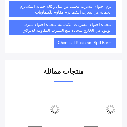
برم احتواء التسرب معتمد من قبل وكالة حماية البيئة,برم
الحماية من تسرب النفط,برم مقاوم للكيماويات
سجادة احتواء التسربات الكيميائية,سجادة احتواء تسرب
الوقود في الخارج,سجادة منع التسرب المقاومة للانزلاق
Chemical Resistant Spill Berm
منتجات مماثلة