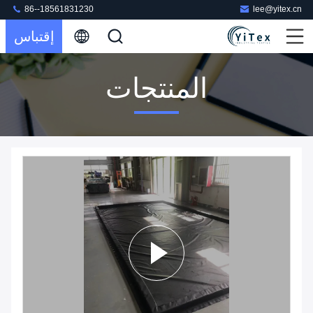
86--18561831230
lee@yitex.cn
إقتباس
المنتجات