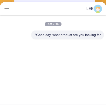
LEE
يرسل
2:36 AM
Good day, what product are you looking for?
Haining Yichuan New Material Co., Ltd.
lee@yitex.cn
86--18561831230
الطابق الثاني، رقم 83، طريق أ
نجيانغ، منطقة جيانشان الجديدة،
هاينينغ، تشجيانغ، الصين