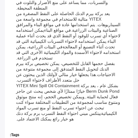
والتسربات، مما يساعد على منع الأضرار والتلوث في
المنطقة المحيطة.
يعد بركة بيرم الدنك الحاصلة على النفط المصغرة من
YITEX مثالية للاستخدام في مجموعة واسعة من
السيناريوهات. يتم استخدامها عادة في مواقع البناء والمرافق
الصناعية والبيئات الزراعية.في مواقع البناءيمكن استخدامه
لاحتواء أي تسرب للوقود أو النفط الذي قد يحدث أثناء عملية
البناء.يمكن استخدامه لاحتواء التسربات الكيميائية التي قد
تحدث أثناء التصنيع أو المعالجةفي البيئات الزراعية، يمكن
استخدامه لاحتواء الأسمدة والمواد الكيميائية الأخرى التي قد
تستخدم في الزراعة.
بفضل حجمها القابل للتخصيص، يمكن تخصيص بركة بيرم
الدنك لتحويل النفط المتدفق إلى مجموعة متنوعة من
الاحتياجات.هذا يجعلها خيار مثالي لأولئك الذين يبحثون عن
حل متعدد الأطراف لاحتواء التسرب.
بشكل عام ، يعد بركة YITEX Mini Spill Oil Containment
Berm Dunk Pond خيارًا ممتازًا لأي شخص يبحث عن حاجز
فعال لحماية البيئة.,ويمكن تخصيص الحجم، إنه منتج موثوق
ومتنوع مناسب لمجموعة من التطبيقات المختلفة سواء كنت
تبحث عن احتواء تسرب النفط أو منع تسرب المواد
الكيميائيةييتكس ميني احتواء النفط التسرب برم بركة دنك
هو خيار رائع يمكنك الاعتماد على.
Tags: