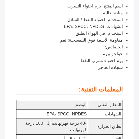
اسم المنتج: برم احتواء التسرب
متانة: عالية
استخدام: احتواء النفط / السائل
الشهادات: EPA، SPCC، NPDES
استخدام: في الهواء الطلق
مقاومة الأشعة فوق البنفسجية: نعم
الخصائص:
حواجز بيرم
برم احتواء تسرب النفط
سجادة الحاجز
المعلمات التقنية:
المعلم التقني
الوصف
الشهادات
EPA، SPCC، NPDES
-40 درجة فهرنهايت إلى 160 درجة
نطاق الحرارة
فهرنهايت