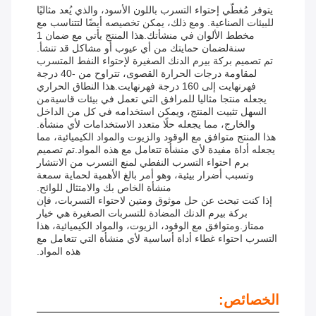
يتوفر مُغطّي إحتواء التسرب باللون الأسود، والذي يُعد مثاليًا
للبيئات الصناعية. ومع ذلك، يمكن تخصيصه أيضًا لتتناسب مع
مخطط الألوان في منشأتك.هذا المنتج يأتي مع ضمان 1
سنةلضمان حمايتك من أي عيوب أو مشاكل قد تنشأ.
تم تصميم بركة بيرم الدنك الصغيرة لإحتواء النفط المتسرب
لمقاومة درجات الحرارة القصوى، تتراوح من -40 درجة
فهرنهايت إلى 160 درجة فهرنهايت.هذا النطاق الحراري
يجعله منتجا مثاليا للمرافق التي تعمل في بيئات قاسيةمن
السهل تثبيت المنتج، ويمكن استخدامه في كل من الداخل
والخارج، مما يجعله حلًا متعدد الاستخدامات لأي منشأة.
هذا المنتج متوافق مع الوقود والزيوت والمواد الكيميائية، مما
يجعله أداة مفيدة لأي منشأة تتعامل مع هذه المواد.تم تصميم
برم احتواء التسرب النفطي لمنع التسرب من الانتشار
وتسبب أضرار بيئية، وهو أمر بالغ الأهمية لحماية سمعة
منشأة الخاص بك والامتثال للوائح.
إذا كنت تبحث عن حل موثوق ومتين لاحتواء التسربات، فإن
بركة بيرم الدنك المضادة للتسربات الصغيرة هي خيار
ممتاز.ومتوافق مع الوقود، الزيوت، والمواد الكيميائية، هذا
التسرب احتواء غطاء أداة أساسية لأي منشأة التي تتعامل مع
هذه المواد.
الخصائص: