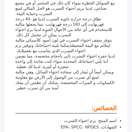
مع السوائل الخطرة.سواء كان ذلك في المختبر أو في مصنع
صناعي، لدينا بريم احتواء التسرب هو الحل المثالي لمنع
التسرب وحماية البيئة.
نطاق درجة حرارة حاوية التسرب لدينا هو -40 درجة
فهرنهايت إلى 160 درجة فهرنهايت، مما يجعلها مثالية
للاستخدام في أي حالة من الأحوال الجوية.لدينا برم احتواء
التسرب يمكن أن تتحمل كل ذلك.
يتوفر سقف احتواء التسرب في لون أسود كلاسيكي مثالية
ليتلائم مع البيئة المحيطةيمكننا تلبية احتياجاتك وتوفير برم
احتواء التسرب الذي يتناسب مع تفضيلاتك.
لدينا حفرة احتواء التسرب تأتي بأحجام مخصصة، مما يضمن
أننا نلبي احتياجاتك المحددة سواء كنت بحاجة إلى واحدة
صغيرة أو كبيرة، لدينا لك تغطية.
ويمكن أيضاً أن يُشار إلى سجادة احتواء السائل، وهي مثالية
لمنع أي تسرب من الوصول إلى الأرض.مع مقاومة
الكيماويات و الميزات المخصصة، يمكنك أن تطمئن أن بيئتك
آمنة من أي تسرب خطير.
الخصائص:
اسم المنتج: برم احتواء التسرب
الشهادات: EPA، SPCC، NPDES