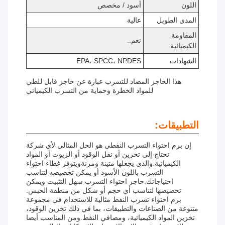
اللون
أسود / مخصص
المدى الطويل
عالية
المقاومة
نعم..
الكيميائية
الشهادات
EPA، SPCC، NPDES
هذا الحاجز المضاد للتسرب عبارة عن حاجز قابل للطي
للمواد الخطرة وحماية من التسرب الكيميائي
التطبيقات:
إن برم احتواء التسرب النفطي هو الحل المثالي لأي شركة
تحتاج إلى تخزين أو نقل الوقود أو الزيوت أو المواد
الكيميائية.والذي يجعلها متينة ومرنةويتوفر غطاء احتواء
التسرب باللون الأسود أو يمكن تخصيصه لتناسب
احتياجاتك.حاجز احتواء التسرب سهل التثبيت ويمكن
تخصيصها لتناسب أي حجم أو شكل من منطقة الحبس.
برم احتواء تسرب النفط مثالية للاستخدام في مجموعة
متنوعة من الصناعات والتطبيقات، بما في ذلك تخزين الوقود،
تخزين المواد الكيميائية، ومصافي النفط.ومن المناسب أيضا