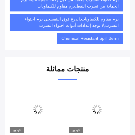
الحماية من تسرب النفط,برم مقاوم للكيماويات
برم مقاوم للكيماويات,الدرع فوق البنفسجي برم احتواء
التسرب,لا توجد إعدادات أدوات احتواء التسرب
Chemical Resistant Spill Berm
منتجات مماثلة
يو
فيديو
فيديو