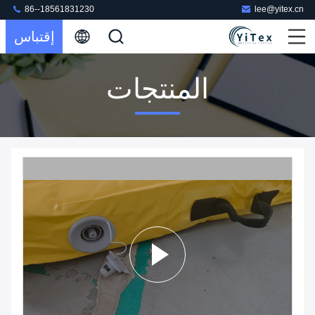
86--18561831230
lee@yitex.cn
إقتباس
المنتجات