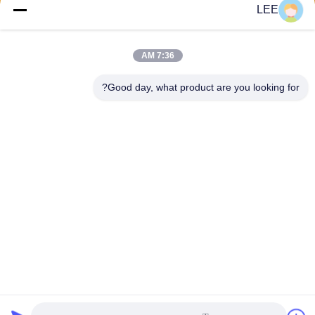
LEE
يرسل
7:36 AM
Good day, what product are you looking for?
Haining Yichuan New Material Co., Ltd.
lee@yitex.cn
86--18561831230
الطابق الثاني، رقم 83، طريق أ
نجيانغ، منطقة جيانشان الجديدة،
هاينينغ، تشجيانغ، الصين
الصين نوعية جيدة PVC النسيج المطلي المورد. حقوق النشر © 2026 pvc-
tarps.com . كل الحقوق محفوظة.