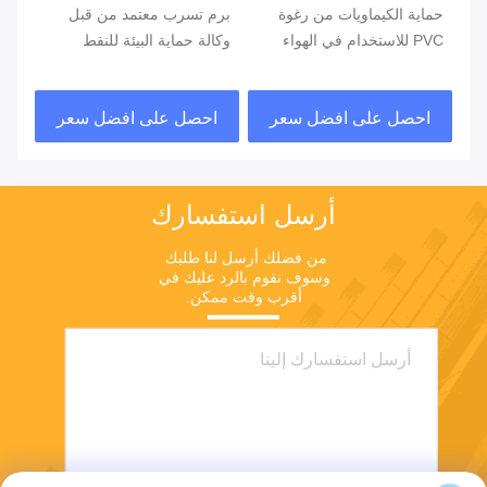
حماية الكيماويات من رغوة
برم تسرب معتمد من قبل
برم
PVC للاستخدام في الهواء
وكالة حماية البيئة للنفط
الب
الطلق
السائل لا حاجة إلى أدوات
للن
الك
احصل على افضل سعر
احصل على افضل سعر
ا
أرسل استفسارك
من فضلك أرسل لنا طلبك 
وسوف نقوم بالرد عليك في 
أقرب وقت ممكن.