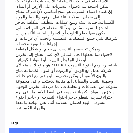
للاستخدام في حالات الاستجابة للانسكابات الطارئةحيث
يمكن استخدامه لاحتواء التسربات على الأرض أو المياه.
إنّ غطاء احتواء التسرب هو منتج أساسي لأيّ شركة تحتاج
إلى ضمان السلامة أثناء نقل الوقود والنفط والمواد
الكيميائية.حماية البيئة ومنع عمليات التنظيف المكلفةالحاجز
الحاجز للتسرب مثالي أيضاً للاستخدام في المواقف التي
يكون فيها خطر التلوث أو الأضرار البيئية،التأكد من أن
شركتك تلبي جميع المتطلبات التنظيمية وتجنب أي غرامات أو
إجراءات قانونية محتملة.
ويمكن تخصيصها لتناسب أي حجم أو شكل لمنطقة
الاحتواءمما يجعلها الحل المثالي لأي عمل يحتاج إلى تخزين
أو نقل الوقودأو الزيوت أو المواد الكيميائية
باختصار، بريم احتواء التسرب YITEX 1 هو منتج لا بد منه لأي
شركة تعمل مع الوقود أو الزيوت أو المواد الكيميائية.متاح
باللون الأسود أو يمكن تخصيصه ليتوافق مع احتياجاتك،
وسهلة التثبيت والصيانة. انها مثالية للاستخدام في مجموعة
متنوعة من الصناعات والتطبيقات، بما في ذلك تخزين الوقود،
وتخزين المواد الكيميائية، ومصافي النفط.الاستثمار في برم
احتواء تسرب النفطو"حاجز احتواء التسرب" و"حاجز احتواء
التسرب" اليوم لضمان السلامة أثناء نقل الوقود والنفط
والمواد الكيميائية.
Tags:
برم احتواء التسرب معتمد من قبل وكالة حماية البيئة,برم