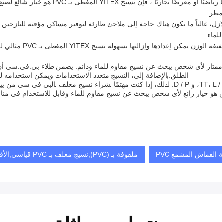
سواء كان مهرجانًا موسيقيًا أو حدثًا رياض
مطر.
لازل، غالباً ما تكون هناك حاجة إلى ملاجئ طارئة لتوفير مساكن مؤقتة للنازح
لماء.
عند السفر، من المهم أ
متاز لأي شخص يبحث عن نسيج مقاوم للماء ودائم. يضمن طلاء بي.في.سي أن الن
الطلق.بالإضافة إلى، النسيج متعدد الاستخدامات ويمكن استخدامه لمخ
و خيار رائع لأي شخص يبحث عن نسيج مقاوم للماء وقابل للاستخدام في منا
ملفوفة بـ (PVC),نسيج مغلف بـ PVC قياسي,الأقمشة المطلية بـ PVC