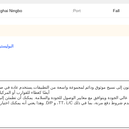
ghai Ningbo
Port:
Fall
البوليستر المغطى بـ PVC الن
جون إلى نسيج موثوق ودائم لمجموعة واسعة من التطبيقات.يستخدم عادة في صناع
أيضًا كغطاء للقوارب أو المركب
الي الجودة ويتوافق مع معايير الوصول للجودة والسلامة. يمكنك أن تطمئن إل
ة، بما في ذلك TT، L/C، و D/P. وهذا يعني أنه يمكنك اختيار طريقة الدفع التي تعمل بشكل أفضل بالنسبة لك ولشركتك.