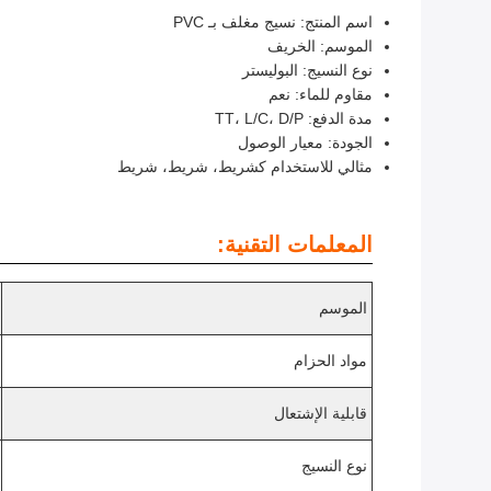
اسم المنتج: نسيج مغلف بـ PVC
الموسم: الخريف
نوع النسيج: البوليستر
مقاوم للماء: نعم
مدة الدفع: TT، L/C، D/P
الجودة: معيار الوصول
مثالي للاستخدام كشريط، شريط، شريط
المعلمات التقنية:
الموسم
مواد الحزام
قابلية الإشتعال
نوع النسيج