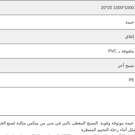
1000*1000 20*20
خيمة
إغلاق
ملفوفة بـ PVC
نسيج آخر
PE
ديك خيمة موثوقة وقوية. النسيج المغطى بالبي.في.سي من ييتكس مثالية لصنع ا
بلل أثناء رحلة التخييم الممطرة