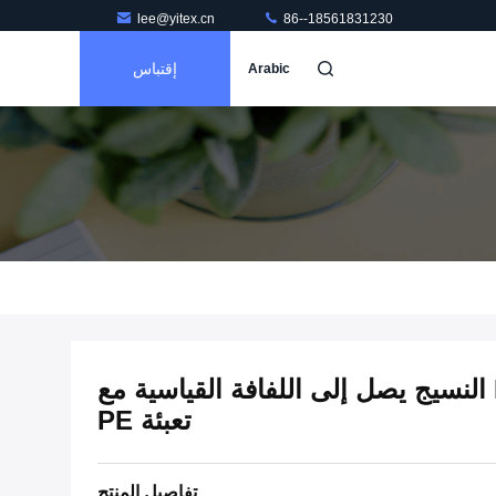
lee@yitex.cn
86--18561831230
إقتباس
Arabic
البوليستر المغطى بـ PVC النسيج يصل إلى اللفافة القياسية مع
تعبئة PE
تفاصيل المنتج