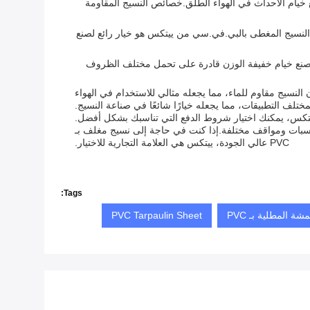
يًا أو معرضًا تجاريًا ، فإن نسيج YITEX المغطى بـ PVC هو خيار شائع لصنع خيام الأحداث في الهواء الطلق.خصائص النسيج المقاومة
ين.النسيج المغطى بالبي.في.سي من ييتكس هو خيار رائع لصنع
ن يكون لديك خيمة موثوقة وخفيفة الوزن يمكن إعدادها وإزالتها بسهولة.نسيج YITEX المغطى بـ PVC مثالي لصنع خيام خفيفة الوزن قادرة على تحمل مختلف الظروف
سيج مقاوم للماء، مما يجعله مثالي للاستخدام في الهواء
تلف التطبيقات، مما يجعله خيارًا شائعًا في صناعة النسيج.
سبات ومواقف مختلفة.إذا كنت في حاجة إلى نسيج مغلف بـ
PVC عالي الجودة، ييتكس هي العلامة التجارية للاختيار.
Tags:
PVC Tarpaulin Sheet