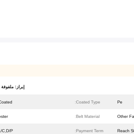
إبراز:
ملفوفة بـ (
Coated
Coated Type:
Pe
ester
Belt Material:
Other Fa
L/C,D/P
Payment Term:
Reach S