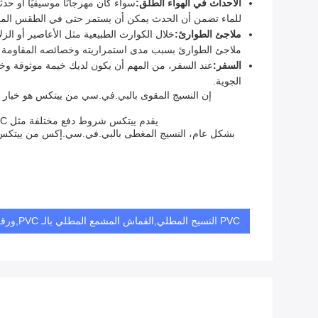
الأحداث في الهواء الطلق:
للماء تضمن أن الحدث يمكن أن يستمر حتى في الطقس الم
ملاجئ الطوارئ:
خلال الكوارث الطبيعية مثل الأعاصير أو الز
ملاجئ الطوارئ بسبب مدى استمراريته وخصائصه المقاومة ل
السفر:
الجوية.
إن النسيج المقوى بالبي.في.سي من ييتكس هو خيار م
يقدم ييتكس شروط دفع مختلفة مثل TT، L / C، و D / P. لذلك، إذا كنت مهتمًا بشراء نسيج مغلف بالبي في سي من ييتكس، يمكنك اختيار شروط الدفع التي تناسبك بشكل أفضل.
بشكل عام، النسيج المغطى بالبي.في.سي.إكس من ييتكس ه
PVC النسيج المطلي,القماش المشمع المطلي بالـ PVC,ورقة القماش المشمع PVC