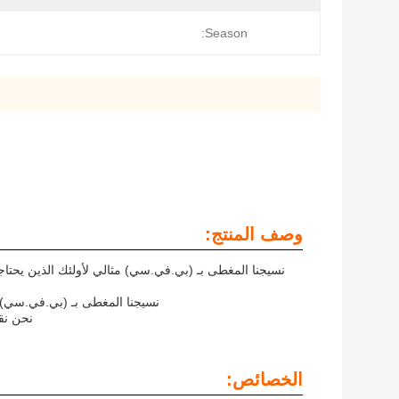
Season:
وصف المنتج:
نسيجنا المغطى بـ (بي.في.سي) مثالي لأولئك الذين يحتا
نسيجنا المغطى بـ (بي.في.سي) ع
نحن نقدم شروط دفع مرن
الخصائص: