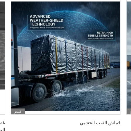
فيديو
احصل على افضل سعر
قماش القنب الخشبي
غطا
الن