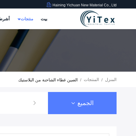
Haining Yichuan New Material Co., Ltd.
بيت
منتجات
أشرطة
المنزل
المنتجات
/
/
الصين غطاء الشاحنة من البلاستيك
الجميع
PVC النسيج المطلي
قماش القماش المشمع C