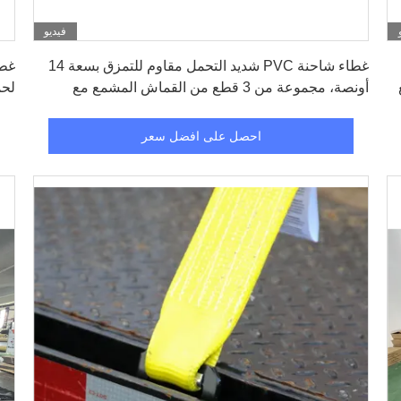
فيديو
احصل على افضل سعر
غطاء شاحنة PVC شديد التحمل مقاوم للتمزق بسعة 14
مع
أونصة، مجموعة من 3 قطع من القماش المشمع مع
لحم
إسقاط 6 أقدام لتغطية وحماية حمولة الشاحنات المسطحة
احصل على افضل سعر