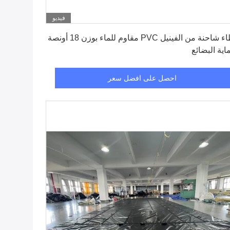
فيديو
احصل على افضل سعر
غطاء شاحنة من الفينيل PVC مقاوم للماء بوزن 18 أونصة
اية البضائع
احصل على افضل سعر