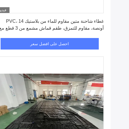
فيديو
احصل على افضل سعر
غطاء شاحنة متين مقاوم للماء من بلاستيك PVC، 14
أونصة، مقاوم للتمزق، طقم قماش مشمع من 3 قطع 
إسقاط 6 أقدام لتغطية حمولة الشاحنات المسطحة
احصل على افضل سعر