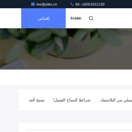
lee@yitex.cn
86--18561831230
إقتباس
Arabic
ياج الفينيل
نسيج الشبكة من البيوفيك
غطاء الشاحنة من البلاستيك