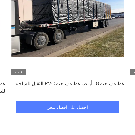
فيديو
احصل على افضل سعر
غطاء شاحنة 18 أونص غطاء شاحنة PVC الثقيل للشاحنة
غطا
الش
احصل على افضل سعر