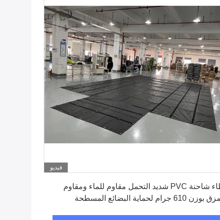
فيديو
احصل على افضل سعر
غطاء شاحنة PVC شديد التحمل مقاوم للماء ومقاوم
زن 610 جرام لحماية البضائع المسطحة