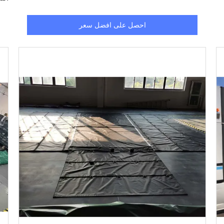
لحم
احصل على افضل سعر